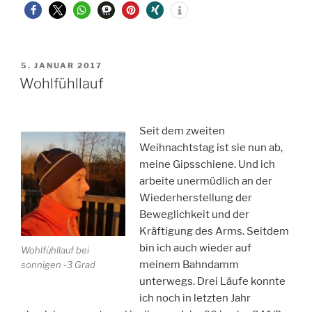
VERÖFFENTLICHT
5. JANUAR 2017
AM
Wohlfühllauf
Seit dem zweiten
Weihnachtstag ist sie nun ab,
meine Gipsschiene. Und ich
arbeite unermüdlich an der
Wiederherstellung der
Beweglichkeit und der
Kräftigung des Arms. Seitdem
bin ich auch wieder auf
Wohlfühllauf bei
meinem Bahndamm
sonnigen -3 Grad
unterwegs. Drei Läufe konnte
ich noch in letzten Jahr