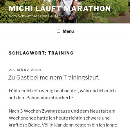
Zum
MICHI LÄUFT MARATHON
Inhalt
Vom Schwimmer zum Läufer
springen
Menü
SCHLAGWORT:
TRAINING
VERÖFFENTLICHT
20. MÄRZ 2019
AM
Zu Gast bei meinem Trainingslauf.
Fühlte mich ein wenig beobachtet, während ich mich
auf dem Bahndamm abrackerte…
Nach 3 Wochen Zwangspause und dem Neustart am
Wochenende hatte ich heute richtig schwere und
kraftlose Beine. Völlig klar, denn gestern bin ich lange