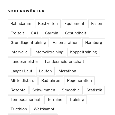
SCHLAGWÖRTER
Bahndamm
Bestzeiten
Equipment
Essen
Freizeit
GA1
Garmin
Gesundheit
Grundlagentraining
Halbmarathon
Hamburg
Intervalle
Intervalltraining
Koppeltraining
Landesmeister
Landesmeisterschaft
Langer Lauf
Laufen
Marathon
Mitteldistanz
Radfahren
Regeneration
Rezepte
Schwimmen
Smoothie
Statistik
Tempodauerlauf
Termine
Training
Triathlon
Wettkampf