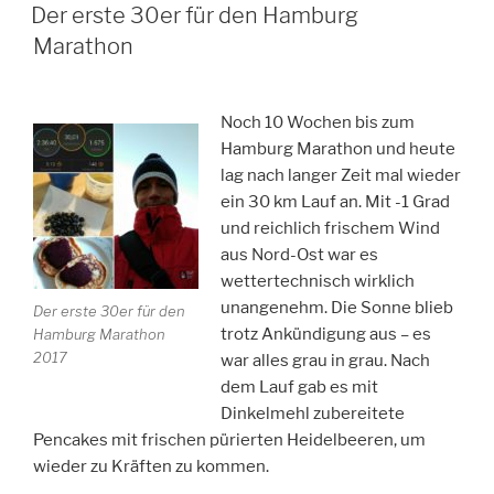
AM
Der erste 30er für den Hamburg
Marathon
Noch 10 Wochen bis zum
Hamburg Marathon und heute
lag nach langer Zeit mal wieder
ein 30 km Lauf an. Mit -1 Grad
und reichlich frischem Wind
aus Nord-Ost war es
wettertechnisch wirklich
unangenehm. Die Sonne blieb
Der erste 30er für den
trotz Ankündigung aus – es
Hamburg Marathon
2017
war alles grau in grau. Nach
dem Lauf gab es mit
Dinkelmehl zubereitete
Pencakes mit frischen pürierten Heidelbeeren, um
wieder zu Kräften zu kommen.