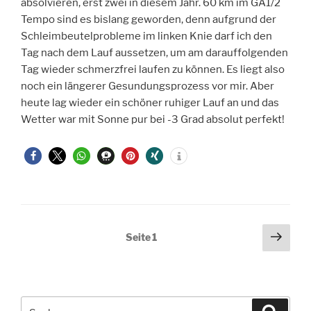
absolvieren, erst zwei in diesem Jahr. 60 km im GA1/2
Tempo sind es bislang geworden, denn aufgrund der
Schleimbeutelprobleme im linken Knie darf ich den
Tag nach dem Lauf aussetzen, um am darauffolgenden
Tag wieder schmerzfrei laufen zu können. Es liegt also
noch ein längerer Gesundungsprozess vor mir. Aber
heute lag wieder ein schöner ruhiger Lauf an und das
Wetter war mit Sonne pur bei -3 Grad absolut perfekt!
Seitennummerierung
Näch
Seite
1
Seit
der
Beiträge
Suche
Suche